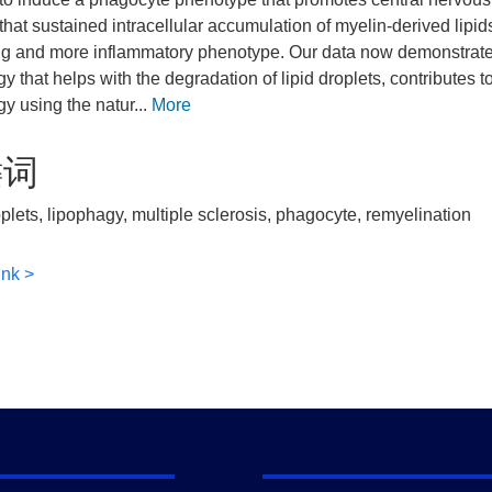
hat sustained intracellular accumulation of myelin-derived lip
g and more inflammatory phenotype. Our data now demonstrate th
y that helps with the degradation of lipid droplets, contributes t
y using the natur...
More
键词
oplets, lipophagy, multiple sclerosis, phagocyte, remyelination
ink >