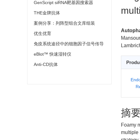
GenScript siRNA靶基因搜索器
mult
THE金牌抗体
案例分享：列阵型组合文库组装
Autoph
优生优育
Mansour 
免疫系统途径中的细胞因子信号传导
Lambrich
eBlot™ 快速湿转仪
Produ
Anti-CD抗体
Endo
R
摘
Foamy ma
multiple
strategy