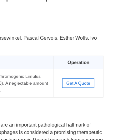
sewinkel, Pascal Gervois, Esther Wolfs, Ivo
Operation
Chromogenic Limulus
0). A neglectable amount
Get A Quote
…
re an important pathological hallmark of
crophages is considered a promising therapeutic
 system repair. Recent research from our group