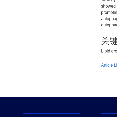
showed t
promotin
autophag
autophag
关
Lipid dr
Article L