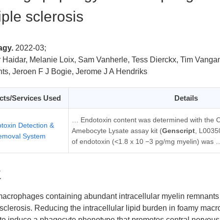
iple sclerosis
agy.
2022-03;
Haidar, Melanie Loix, Sam Vanherle, Tess Dierckx, Tim Vangan
ts, Jeroen F J Bogie, Jerome J A Hendriks
cts/Services Used
Details
… Endotoxin content was determined with the 
toxin Detection &
Amebocyte Lysate assay kit (
Genscript
, L0035
emoval System
of endotoxin (<1.8 x 10 −3 pg/mg myelin) was 
要
crophages containing abundant intracellular myelin remnants a
 sclerosis. Reducing the intracellular lipid burden in foamy ma
 to induce a phagocyte phenotype that promotes central nervous