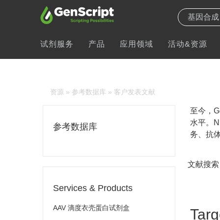
试剂服务
产品
应用领域
活动&资源
资源
»
参考数据库
» 客户发表文献
至今，Ge
水平。N
参考数据库
务、抗体
文献搜索
Services & Products
AAV 滴度衣壳蛋白试剂盒
Targ