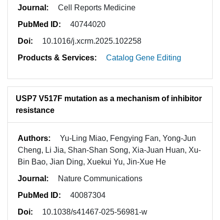
Journal:
Cell Reports Medicine
PubMed ID:
40744020
Doi:
10.1016/j.xcrm.2025.102258
Products & Services:
Catalog Gene Editing
USP7 V517F mutation as a mechanism of inhibitor
resistance
Authors:
Yu-Ling Miao, Fengying Fan, Yong-Jun
Cheng, Li Jia, Shan-Shan Song, Xia-Juan Huan, Xu-
Bin Bao, Jian Ding, Xuekui Yu, Jin-Xue He
Journal:
Nature Communications
PubMed ID:
40087304
Doi:
10.1038/s41467-025-56981-w