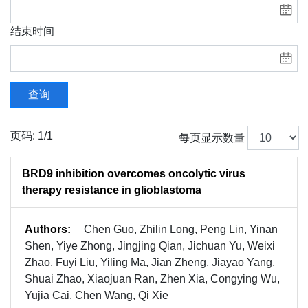
结束时间
查询
页码: 1/1
每页显示数量
BRD9 inhibition overcomes oncolytic virus
therapy resistance in glioblastoma
Authors:
Chen Guo, Zhilin Long, Peng Lin, Yinan
Shen, Yiye Zhong, Jingjing Qian, Jichuan Yu, Weixi
Zhao, Fuyi Liu, Yiling Ma, Jian Zheng, Jiayao Yang,
Shuai Zhao, Xiaojuan Ran, Zhen Xia, Congying Wu,
Yujia Cai, Chen Wang, Qi Xie