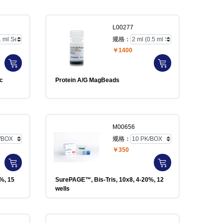
L00277
规格：
￥1400
c
Protein A/G MagBeads
M00656
规格：
￥350
%, 15
SurePAGE™, Bis-Tris, 10x8, 4-20%, 12
wells