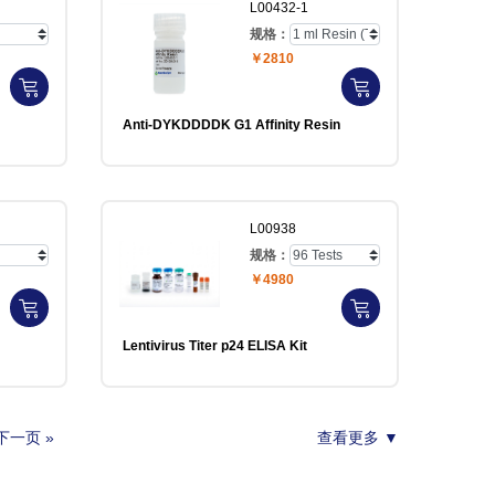
L00432-1
规格：
￥2810
Anti-DYKDDDDK G1 Affinity Resin
L00938
规格：
￥4980
Lentivirus Titer p24 ELISA Kit
下一页 »
查看更多 ▼