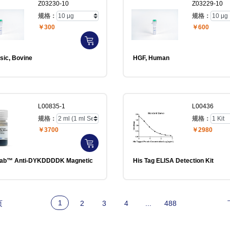
Z03230-10
Z03229-10
规格：
规格：
￥300
￥600
sic, Bovine
HGF, Human
L00835-1
L00436
规格：
规格：
￥3700
￥2980
DDDK Magnetic
His Tag ELISA Detection Kit
1
页
2
3
4
...
488