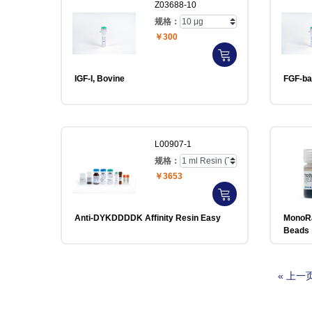
Z03688-10
规格：
￥300
IGF-I, Bovine
FGF-ba
L00907-1
规格：
￥3653
Anti-DYKDDDDK Affinity Resin Easy
MonoRab™ Anti-DYKD
Beads
« 上一