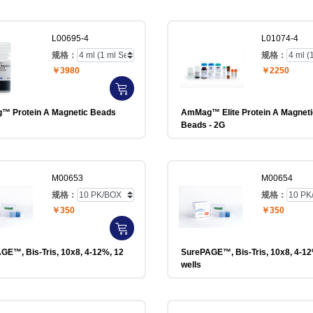
L00695-4
L01074-4
规格：
规格：
￥3980
￥2250
 Protein A Magnetic Beads
AmMag™ Elite Protein A Magneti
Beads - 2G
M00653
M00654
规格：
规格：
￥350
￥350
GE™, Bis-Tris, 10x8, 4-12%, 12
SurePAGE™, Bis-Tris, 10x8, 4-12
wells