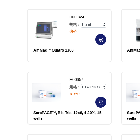
D00045C
规格：
询价
AmMag™ Quatro 1300
AmMag™
M00657
规格：
￥350
SurePAGE™, Bis-Tris, 10x8, 4-20%, 15
SurePA
wells
wells