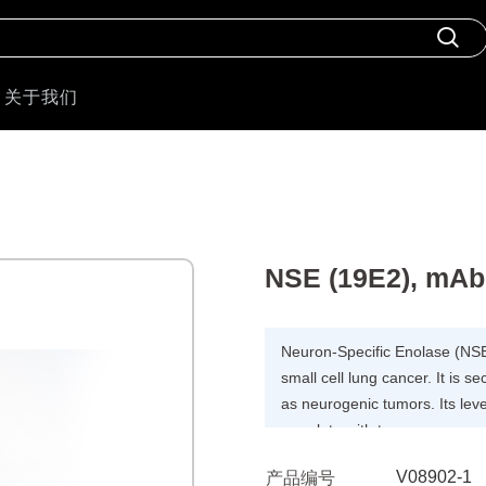
关于我们
NSE (19E2), mAb
Neuron-Specific Enolase (NSE
small cell lung cancer. It is 
as neurogenic tumors. Its lev
correlate with tumor mass and
V08902-1
产品编号