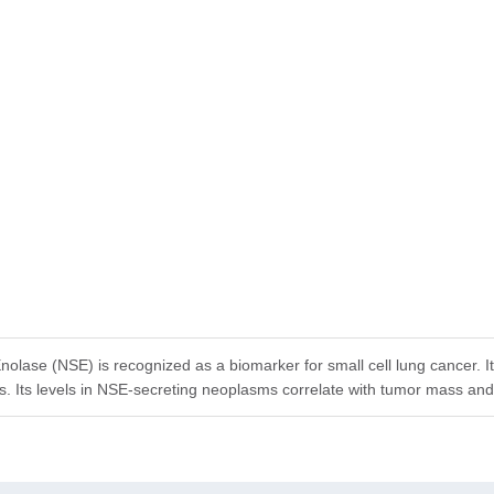
nolase (NSE) is recognized as a biomarker for small cell lung cancer. It
. Its levels in NSE-secreting neoplasms correlate with tumor mass and 