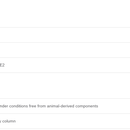
9E2
 under conditions free from animal-derived components
ty column