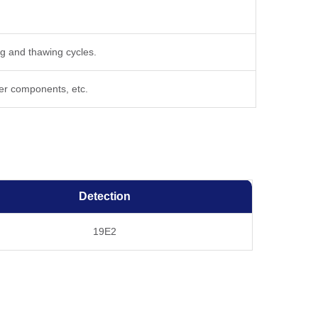
ng and thawing cycles.
fer components, etc.
Detection
19E2