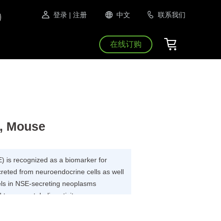
登录
| 注册
中文
联系我们
在线订购
, Mouse
) is recognized as a biomarker for
secreted from neuroendocrine cells as well
els in NSE-secreting neoplasms
 tumor metabolic activity.