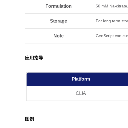
Formulation
50 mM Na-citrate
Storage
For long term sto
Note
GenScript can cus
应用指导
Platform
CLIA
图例