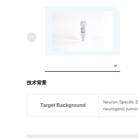
<
»
技术背景
Neuron-Specific E
Target Background
neurogenic tumors