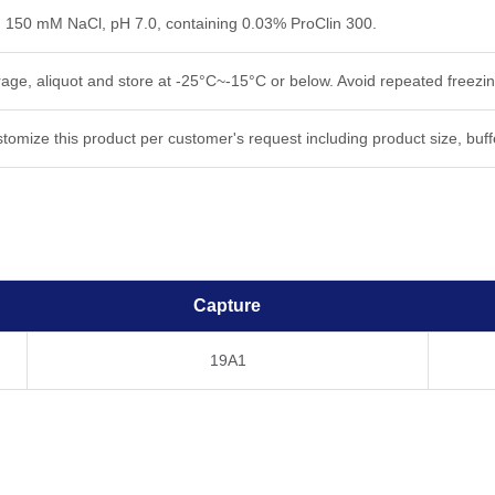
, 150 mM NaCl, pH 7.0, containing 0.03% ProClin 300.
rage, aliquot and store at -25°C~-15°C or below. Avoid repeated freezi
tomize this product per customer's request including product size, buf
Capture
19A1