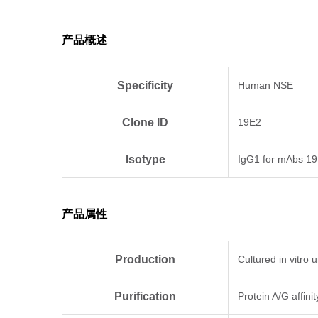
产品概述
Specificity
Human NSE
Clone ID
19E2
Isotype
IgG1 for mAbs 1
产品属性
Production
Cultured in vitro
Purification
Protein A/G affini