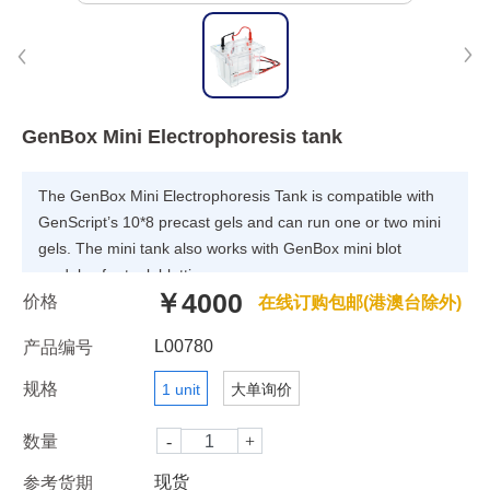
GenBox Mini Electrophoresis tank
The GenBox Mini Electrophoresis Tank is compatible with
GenScript’s 10*8 precast gels and can run one or two mini
gels. The mini tank also works with GenBox mini blot
modules for tank blotting.
￥4000
价格
在线订购包邮(港澳台除外)
L00780
产品编号
规格
1 unit
大单询价
数量
现货
参考货期