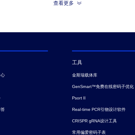
Item
查看更多
≤+/- 0.
Molecular Weight
Purity
工具
中心
金斯瑞载体库
GenSmart™免费在线密码子优化
会
Psort II
解答
Real-time PCR引物设计软件
CRISPR gRNA设计工具
常用偏爱密码子表