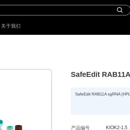
关于我们
SafeEdit RAB11
SafeEdit RAB11A sgRNA (HP
KIOK2-1.5
产品编号