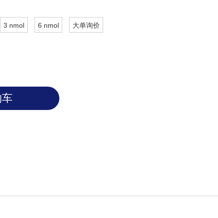
3 nmol
6 nmol
大单询价