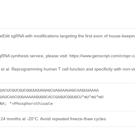
feEdit sgRNA with modifications targeting the first exon of house-k
RNA synthesis service, please visit: https://www.genscript.com/crispr
 et al. Reprogramming human T cell function and specificity with non-v
UACUCGUCGUCGGUUUUAGAGCUAGAAAUAGCAAGUUAAAA
UAUCAACUUGAAAAAGUGGCACCGAGUCGGUGCU*mU*mU*mU
NA; *=Phosphorothioate
st 24 months at -20°C. Avoid repeated freeze-thaw cycles.