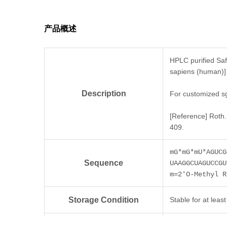
产品概述
HPLC purified Sa
sapiens (human)]
Description
For customized sg
[Reference] Roth.
409.
mG*mG*mU*AGUCG
Sequence
UAAGGCUAGUCCGU
m=2'O-Methyl R
Storage Condition
Stable for at lea