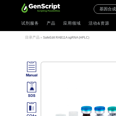
试剂服务
产品
应用领域
活动&资源
目录产品
»
SafeEdit RAB11A sgRNA (HPLC)