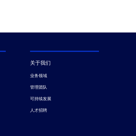
Specifications
05% from theoretical molecular weight by mass
spectrometry
≥90% by RNase-free HPLC
关于我们
业务领域
管理团队
可持续发展
人才招聘