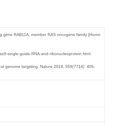
eeping gene RAB11A, member RAS oncogene family [Homo
-cas9-single-guide-RNA-and-ribonucleoprotein.html
iral genome targeting. Nature 2018, 559(7714): 405-