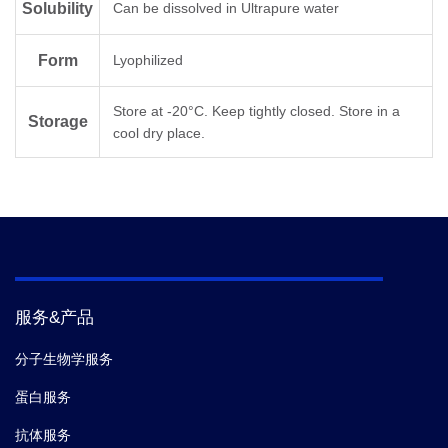
Solubility
Can be dissolved in Ultrapure water
Form
Lyophilized
Store at -20°C. Keep tightly closed. Store in a
Storage
cool dry place.
服务&产品
分子生物学服务
蛋白服务
抗体服务