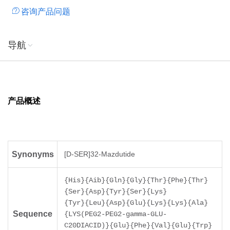
咨询产品问题
导航
产品概述
Synonyms
[D-SER]32-Mazdutide
{His}{Aib}{Gln}{Gly}{Thr}{Phe}{Thr}
{Ser}{Asp}{Tyr}{Ser}{Lys}
{Tyr}{Leu}{Asp}{Glu}{Lys}{Lys}{Ala}
Sequence
{LYS(PEG2-PEG2-gamma-GLU-
C20DIACID)}{Glu}{Phe}{Val}{Glu}{Trp}