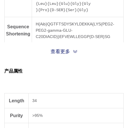
{Leu}{Leu}{Glu}{Gly}{Gly
}{Pro}{D-SER}{Ser}{Gly}
H{Aib}QGTFTSDYSKYLDEKKA{LYS(PEG2-
Sequence
PEG2-gamma-GLU-
Shortening
C20DIACID)}EFVEWLLEGGP{D-SER}SG
C Terminal
Amidation
查看更多
Molecular
4563.14
产品属性
Weight
Length
34
Purity
>95%