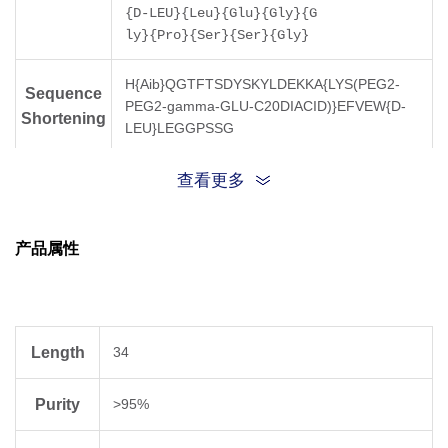
{D-LEU}{Leu}{Glu}{Gly}{G
ly}{Pro}{Ser}{Ser}{Gly}
H{Aib}QGTFTSDYSKYLDEKKA{LYS(PEG2-
Sequence
PEG2-gamma-GLU-C20DIACID)}EFVEW{D-
Shortening
LEU}LEGGPSSG
C Terminal
Amidation
查看更多
Molecular
4563.10
产品属性
Weight
Length
34
Purity
>95%