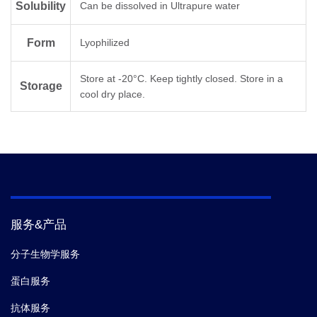
Solubility
Can be dissolved in Ultrapure water
Form
Lyophilized
Store at -20°C. Keep tightly closed. Store in a
Storage
cool dry place.
服务&产品
分子生物学服务
蛋白服务
抗体服务