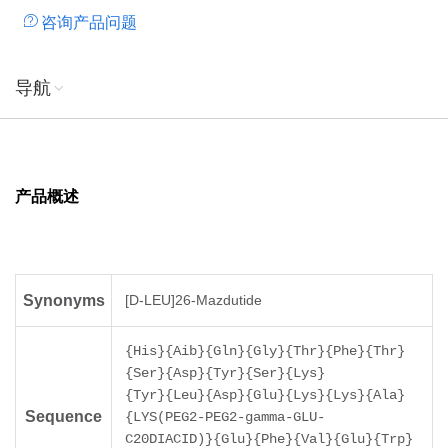
咨询产品问题
导航
产品概述
Synonyms
[D-LEU]26-Mazdutide
{His}{Aib}{Gln}{Gly}{Thr}{Phe}{Thr}
{Ser}{Asp}{Tyr}{Ser}{Lys}
{Tyr}{Leu}{Asp}{Glu}{Lys}{Lys}{Ala}
Sequence
{LYS(PEG2-PEG2-gamma-GLU-
C20DIACID)}{Glu}{Phe}{Val}{Glu}{Trp}