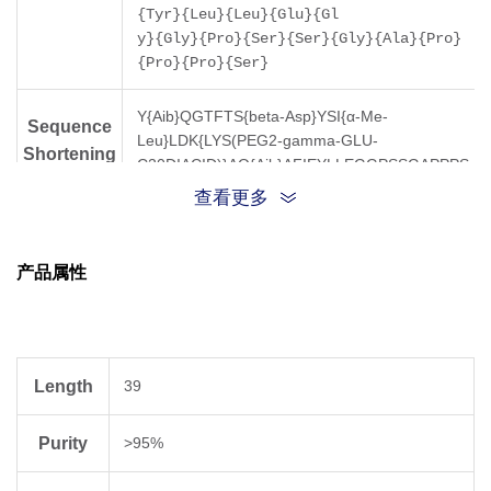
{Tyr}{Leu}{Leu}{Glu}{Gl
y}{Gly}{Pro}{Ser}{Ser}{Gly}{Ala}{Pro}
{Pro}{Pro}{Ser}
Y{Aib}QGTFTS{beta-Asp}YSI{α-Me-
Sequence
Leu}LDK{LYS(PEG2-gamma-GLU-
Shortening
C20DIACID)}AQ{Aib}AFIEYLLEGGPSSGAPPPS
查看更多
C Terminal
Amidation
产品属性
Molecular
4732.27
Weight
Length
39
Purity
>95%