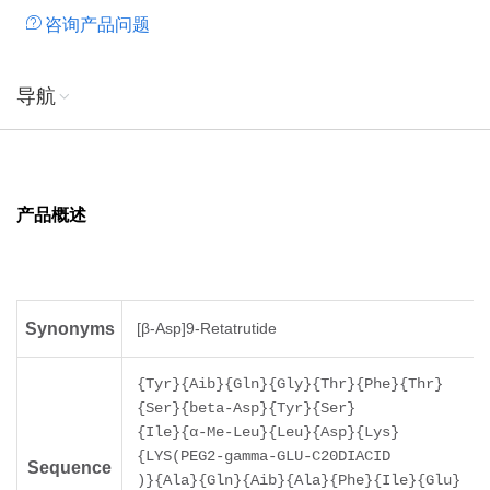
咨询产品问题
导航
产品概述
Synonyms
[β-Asp]9-Retatrutide
{Tyr}{Aib}{Gln}{Gly}{Thr}{Phe}{Thr}
{Ser}{beta-Asp}{Tyr}{Ser}
{Ile}{α-Me-Leu}{Leu}{Asp}{Lys}
{LYS(PEG2-gamma-GLU-C20DIACID
Sequence
)}{Ala}{Gln}{Aib}{Ala}{Phe}{Ile}{Glu}