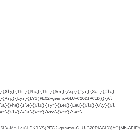
}{Gly}{Thr}{Phe}{Thr}{Ser}{Asp}{Tyr}{Ser}{Ile}
}{Asp}{Lys}{LYS(PEG2-gamma-GLU-C20DIACID)}{Al
la}{Phe}{Ile}{Glu}{Tyr}{Leu}{Leu}{Glu}{Gly}{Gl
er}{Gly}{Ala}{Pro}{Pro}{Pro}{Ser}
SI{α-Me-Leu}LDK{LYS(PEG2-gamma-GLU-C20DIACID)}AQ{Aib}AF