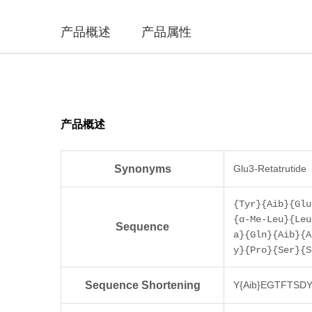
产品概述
产品属性
产品概述
Synonyms
Glu3-Retatrutide
{Tyr}{Aib}{Glu
{α-Me-Leu}{Leu
Sequence
a}{Gln}{Aib}{A
y}{Pro}{Ser}{S
Sequence Shortening
Y{Aib}EGTFTSDY