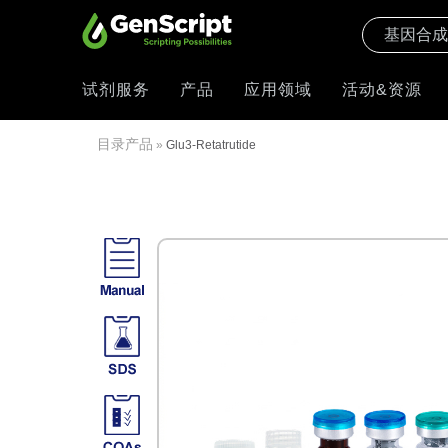
试剂服务
产品
应用领域
活动&资源
目录产品
»
Glu3-Retatrutide