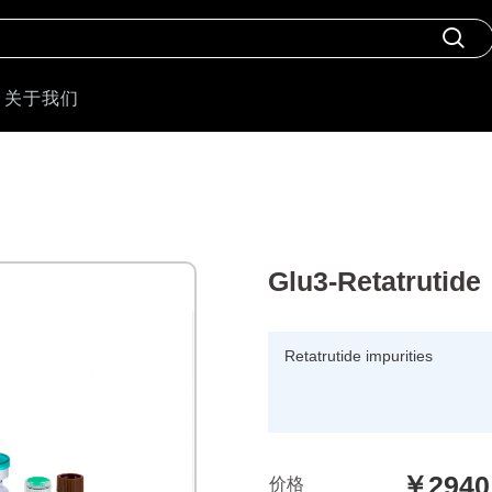
关于我们
Glu3-Retatrutide
Retatrutide impurities
￥2940
价格