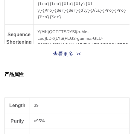
{Leu}{Leu}{Glu}{Gly}{Gl
y}{Pro}{Ser}{Ser}{Gly}{Ala}{Pro}{Pro}
{Pro}{Ser}
Y{Aib}QGTFTSDYSI{α-Me-
Sequence
Leu}LDK{LYS(PEG2-gamma-GLU-
Shortening
C20DIACID)}AQ{Aib}AFIEYLLEGGPSSGAPPPS
查看更多
Molecular
4732.37
Weight
产品属性
Length
39
Purity
>95%