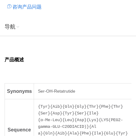
咨询产品问题
导航
产品概述
Synonyms
Ser-OH-Retatrutide
{Tyr}{Aib}{Gln}{Gly}{Thr}{Phe}{Thr}
{Ser}{Asp}{Tyr}{Ser}{Ile}
{α-Me-Leu}{Leu}{Asp}{Lys}{LYS(PEG2-
gamma-GLU-C20DIACID)}{Al
Sequence
a}{Gln}{Aib}{Ala}{Phe}{Ile}{Glu}{Tyr}