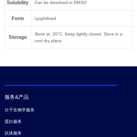
Solubility
Can be dissolved in DMSO
Form
Lyophilized
Store at -20°C. Keep tightly closed. Store in a
Storage
cool dry place.
服务&产品
分子生物学服务
蛋白服务
抗体服务