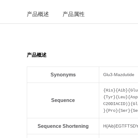
产品概述
产品属性
产品概述
Synonyms
Glu3-Mazdutide
{His}{Aib}{Glu
{Tyr}{Leu}{Asp
Sequence
C20DIACID)}{Gl
}{Pro}{Ser}{Se
Sequence Shortening
H{Aib}EGTFTSD