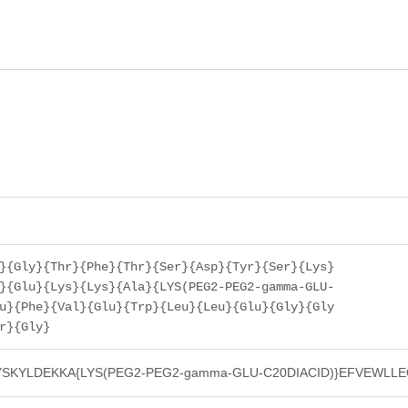
}{Gly}{Thr}{Phe}{Thr}{Ser}{Asp}{Tyr}{Ser}{Lys}
}{Glu}{Lys}{Lys}{Ala}{LYS(PEG2-PEG2-gamma-GLU-
u}{Phe}{Val}{Glu}{Trp}{Leu}{Leu}{Glu}{Gly}{Gly
r}{Gly}
YSKYLDEKKA{LYS(PEG2-PEG2-gamma-GLU-C20DIACID)}EFVEWLL