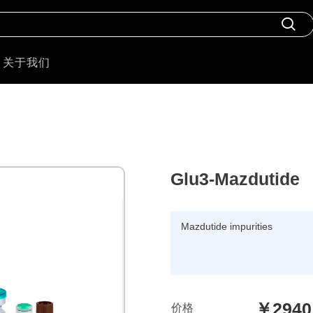
关于我们
Glu3-Mazdutide
Mazdutide impurities
￥2940
价格