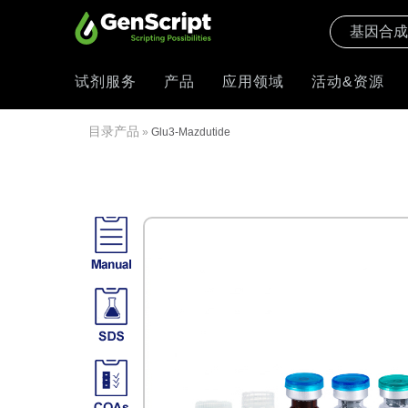
试剂服务
产品
应用领域
活动&资源
目录产品
»
Glu3-Mazdutide