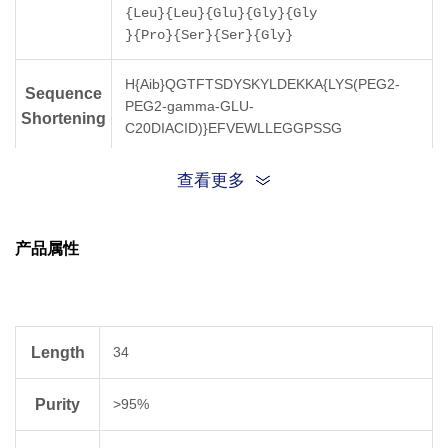
{Leu}{Leu}{Glu}{Gly}{Gly
}{Pro}{Ser}{Ser}{Gly}
H{Aib}QGTFTSDYSKYLDEKKA{LYS(PEG2-
Sequence
PEG2-gamma-GLU-
Shortening
C20DIACID)}EFVEWLLEGGPSSG
Molecular
查看更多
4564.11
Weight
产品属性
Length
34
Purity
>95%