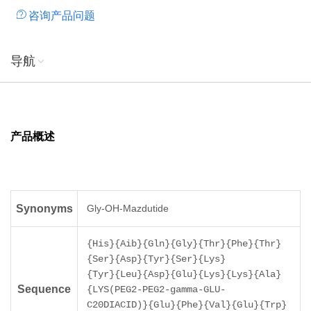
咨询产品问题
导航
产品概述
Synonyms
Gly-OH-Mazdutide
{His}{Aib}{Gln}{Gly}{Thr}{Phe}{Thr}
{Ser}{Asp}{Tyr}{Ser}{Lys}
{Tyr}{Leu}{Asp}{Glu}{Lys}{Lys}{Ala}
Sequence
{LYS(PEG2-PEG2-gamma-GLU-
C20DIACID)}{Glu}{Phe}{Val}{Glu}{Trp}