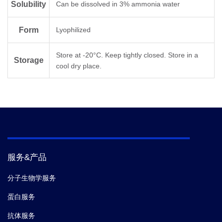
Solubility
Can be dissolved in 3% ammonia water
Form
Lyophilized
Store at -20°C. Keep tightly closed. Store in a
Storage
cool dry place.
服务&产品
分子生物学服务
蛋白服务
抗体服务