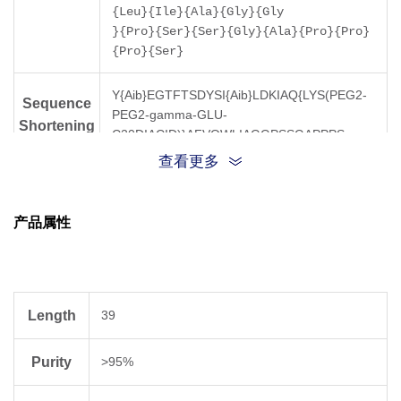
{Leu}{Ile}{Ala}{Gly}{Gly
}{Pro}{Ser}{Ser}{Gly}{Ala}{Pro}{Pro}
{Pro}{Ser}
Y{Aib}EGTFTSDYSI{Aib}LDKIAQ{LYS(PEG2-
Sequence
PEG2-gamma-GLU-
Shortening
C20DIACID)}AFVQWLIAGGPSSGAPPPS
查看更多
Molecular
4814.75
Weight
产品属性
Length
39
Purity
>95%