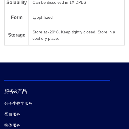
Solubility
Can be dissolved in 1X DPBS
Form
Lyophilized
Store at -20°C. Keep tightly closed. Store in a
Storage
cool dry place.
服务&产品
分子生物学服务
蛋白服务
抗体服务