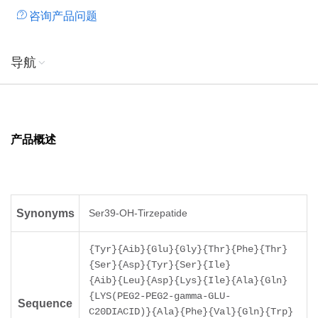
咨询产品问题
导航
产品概述
Synonyms
Ser39-OH-Tirzepatide
{Tyr}{Aib}{Glu}{Gly}{Thr}{Phe}{Thr}
{Ser}{Asp}{Tyr}{Ser}{Ile}
{Aib}{Leu}{Asp}{Lys}{Ile}{Ala}{Gln}
{LYS(PEG2-PEG2-gamma-GLU-
Sequence
C20DIACID)}{Ala}{Phe}{Val}{Gln}{Trp}