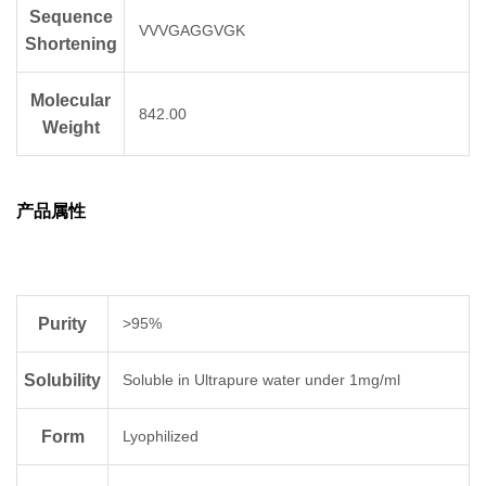
Sequence
VVVGAGGVGK
Shortening
Molecular
842.00
Weight
产品属性
Purity
>95%
Solubility
Soluble in Ultrapure water under 1mg/ml
Form
Lyophilized