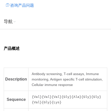
咨询产品问题
导航
产品概述
Antibody screening, T-cell assays, Immune
Description
monitoring, Antigen specific T-cell stimulation,
Cellular immune response
{Val}{Val}{Val}{Gly}{Ala}{Gly}{Gly}
Sequence
{Val}{Gly}{Lys}