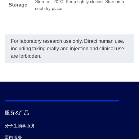
Store at -20°C. Keep tightly closed. Store in a
Storage
cool dry place.
For laboratory research use only. Direct human use,
including taking orally and injection and clinical use
are forbidden.
服务&产品
分子生物学服务
蛋白服务