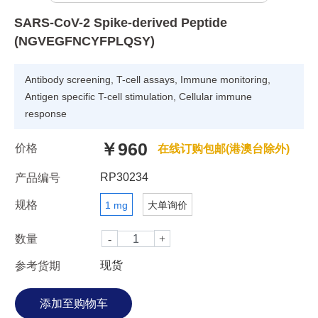
SARS-CoV-2 Spike-derived Peptide
(NGVEGFNCYFPLQSY)
Antibody screening, T-cell assays, Immune monitoring,
Antigen specific T-cell stimulation, Cellular immune
response
￥960
价格
在线订购包邮(港澳台除外)
RP30234
产品编号
规格
1 mg
大单询价
数量
现货
参考货期