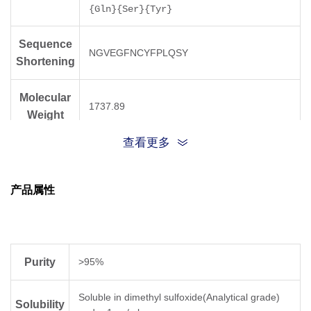
{Gln}{Ser}{Tyr}
Sequence
NGVEGFNCYFPLQSY
Shortening
Molecular
1737.89
Weight
查看更多
产品属性
Purity
>95%
Soluble in dimethyl sulfoxide(Analytical grade)
Solubility