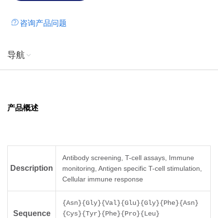
咨询产品问题
导航
产品概述
Antibody screening, T-cell assays, Immune
Description
monitoring, Antigen specific T-cell stimulation,
Cellular immune response
{Asn}{Gly}{Val}{Glu}{Gly}{Phe}{Asn}
Sequence
{Cys}{Tyr}{Phe}{Pro}{Leu}