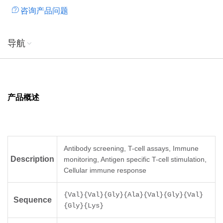
咨询产品问题
导航
产品概述
Antibody screening, T-cell assays, Immune
Description
monitoring, Antigen specific T-cell stimulation,
Cellular immune response
{Val}{Val}{Gly}{Ala}{Val}{Gly}{Val}
Sequence
{Gly}{Lys}