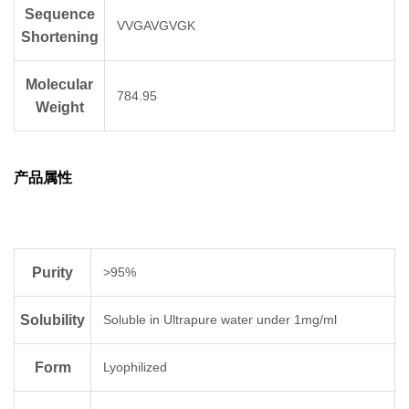
Sequence
VVGAVGVGK
Shortening
Molecular
784.95
Weight
产品属性
Purity
>95%
Solubility
Soluble in Ultrapure water under 1mg/ml
Form
Lyophilized