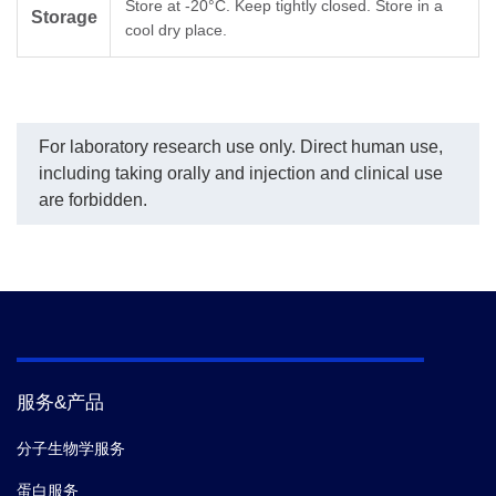
Store at -20°C. Keep tightly closed. Store in a
Storage
cool dry place.
For laboratory research use only. Direct human use,
including taking orally and injection and clinical use
are forbidden.
服务&产品
分子生物学服务
蛋白服务