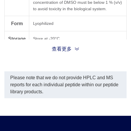
concentration of DMSO must be below 1 % (v/v)
to avoid toxicity in the biological system.
Form
Lyophilized
Storage
Store at -20°C.
查看更多
The peptides of this product are supplied as
注意
trifluoroacetate salts.
Please note that we do not provide HPLC and MS
reports for each individual peptide within our peptide
library products.