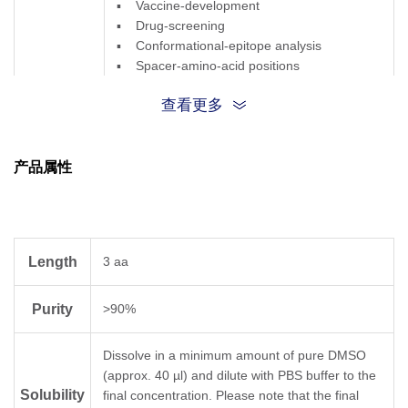
▪ Vaccine-development
▪ Drug-screening
▪ Conformational-epitope analysis
▪ Spacer-amino-acid positions
▪ Food-production
查看更多
产品属性
Length
3 aa
Purity
>90%
Dissolve in a minimum amount of pure DMSO
(approx. 40 µl) and dilute with PBS buffer to the
Solubility
final concentration. Please note that the final