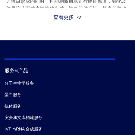
力蛋白形成的同时，也能刺激肌肤进行组织修复，强化皮
肤屏障从而减少皱纹的生成，恢复肌肤弹性，提高肌肤修
复能力。 瑞淑颜™舒皱赋活肽可用于抗皱修复的护肤产品
查看更多
中，如：乳液、精华液、眼霜、防晒霜及面膜等。
服务&产品
分子生物学服务
蛋白服务
抗体服务
突变和文库构建服务
IVT mRNA 合成服务