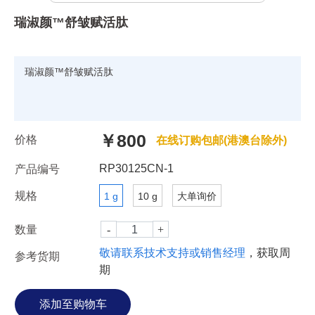
瑞淑颜™舒皱赋活肽
瑞淑颜™舒皱赋活肽
￥800
价格
在线订购包邮(港澳台除外)
RP30125CN-1
产品编号
规格
1 g
10 g
大单询价
数量
敬请联系技术支持或销售经理
，获取周
参考货期
期