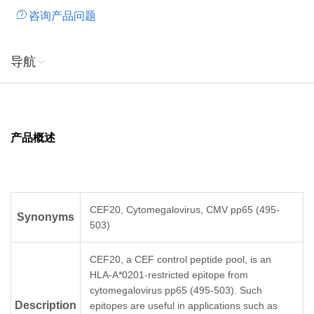
咨询产品问题
导航
产品概述
CEF20, Cytomegalovirus, CMV pp65 (495-
Synonyms
503)
CEF20, a CEF control peptide pool, is an
HLA-A*0201-restricted epitope from
cytomegalovirus pp65 (495-503). Such
Description
epitopes are useful in applications such as