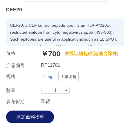
CEF20
CEF20, a CEF control peptide pool, is an HLA-A*0201-
restricted epitope from cytomegalovirus pp65 (495-503).
Such epitopes are useful in applications such as ELISPOT,
intracellular cytokine, and CTL assays, and they also
￥700
价格
provide as net weight based on peptide content.
在线订购包邮(港澳台除外)
RP11781
产品编号
规格
1 mg
大单询价
数量
现货
参考货期