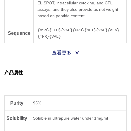
ELISPOT, intracellular cytokine, and CTL
assays, and they also provide as net weight
based on peptide content.
{ASN}{LEU}{VAL}{PRO}{MET}{VAL}{ALA}
Sequence
{THR}{VAL}
Sequence
查看更多
NLVPMVATV
Shortening
产品属性
Molecular
C
H
N
O
S
42
74
10
12
1
Formula
Molecular
943.18
Purity
95%
Weight
Solubility
Soluble in Ultrapure water under 1mg/ml