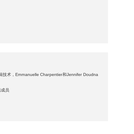
uelle Charpentier和Jennifer Doudna
组成员