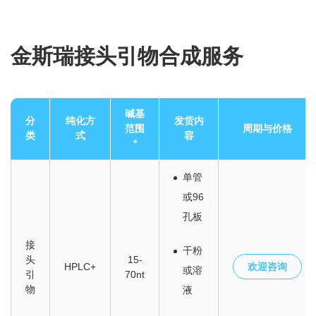
金斯瑞接头引物合成服务
碱基
分
纯化方
发货内
范围
周期与价格
类
式
容
*
单管
或96
孔板
接
干粉
头
15-
HPLC+
欢迎咨询
或溶
引
70nt
物
液