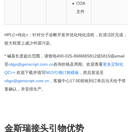
COA
文件
HPLC+纯化+：针对分子诊断开发并优化纯化流程，在清洁区完成，
较大程度上减少外源污染。
* 碱基长度超出范围，请致电400-025-8686转5812或5815或email
至
oligo@genscript.com.cn
咨询价格及周期。欢迎查看
更多定制化
QC>>
欢迎下载并填写
NGS引物订购模板
，然后发送至
oligo@genscript.com.cn
，客服中心17:00前收到订单后当天给予答
复确认，并安排生产。
金斯瑞接头引物优势