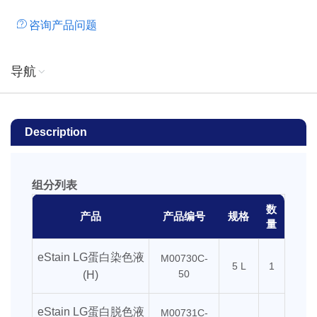
咨询产品问题
导航
Description
组分列表
数
产品
产品编号
规格
量
eStain LG蛋白染色液
M00730C-
5 L
1
50
(H)
eStain LG蛋白脱色液
M00731C-