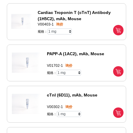
Cardiac Troponin T (cTnT) Antibody
(1H5C2), mAb, Mouse
V00403-1
询价
规格：
PAPP-A (1AC2), mAb, Mouse
V01702-1
询价
规格：
cTnI (6D11), mAb, Mouse
V00302-1
询价
规格：