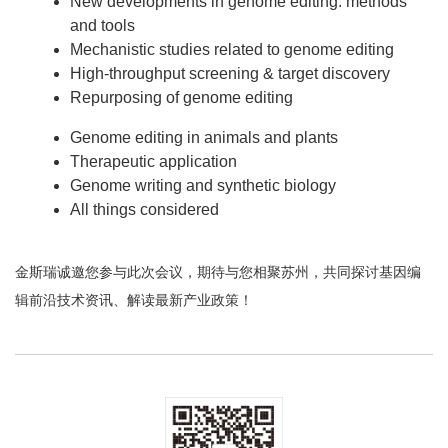
New developments in genome editing: methods
and tools
Mechanistic studies related to genome editing
High-throughput screening & target discovery
Repurposing of genome editing
Genome editing in animals and plants
Therapeutic application
Genome writing and synthetic biology
All things considered
金斯瑞诚邀您参与此次会议，期待与您相聚苏州，共同探讨基因编
辑前沿技术资讯、解读最新产业政策！