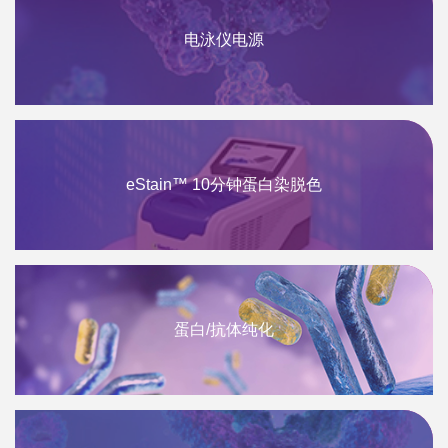
电泳仪电源
eStain™ 10分钟蛋白染脱色
蛋白/抗体纯化