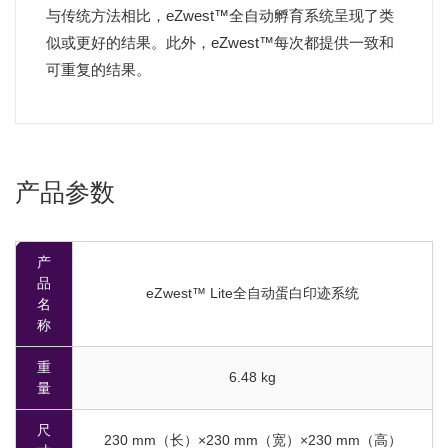
与传统方法相比，eZwest™全自动孵育系统呈现了类
似或更好的结果。此外，eZwest™每次都提供一致和
可重复的结果。
产品参数
产
品
eZwest™ Lite全自动蛋白印迹系统
名
称
重
6.48 kg
量
尺
230 mm（长）×230 mm（宽）×230 mm（高）