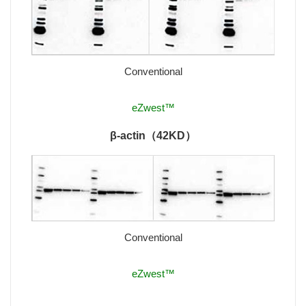
Conventional
eZwest™
β-actin（42KD）
Conventional
eZwest™