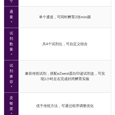
寸
通
量
单个通道，可同时孵育2张mini膜
*
试
剂
数
共4个试剂位，可自定义组合
量
*
试
剂
兼容传统试剂，搭配eZwest蛋白印迹试剂盒，可实
兼
现1小时左右完成封闭孵育实验
容
*
灵
敏
优于传统方法，可通过程序调整优化
度
*