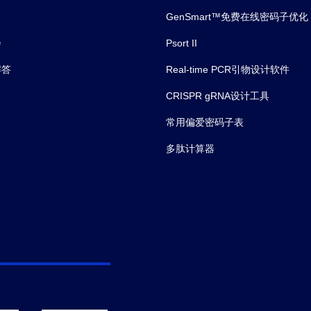
GenSmart™免费在线密码子优化
会
Psort II
解答
Real-time PCR引物设计软件
CRISPR gRNA设计工具
常用偏爱密码子表
多肽计算器