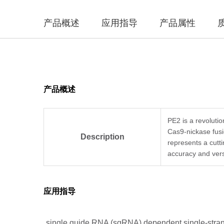
产品概述
应用指导
产品属性
产品概述
PE2 is a revolutio
Cas9-nickase fusi
Description
represents a cutt
accuracy and versat
应用指导
single guide RNA (sgRNA) dependent single-str