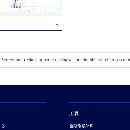
»
. “Search-and-replace genome editing without double-strand breaks o
工具
中心
金斯瑞载体库