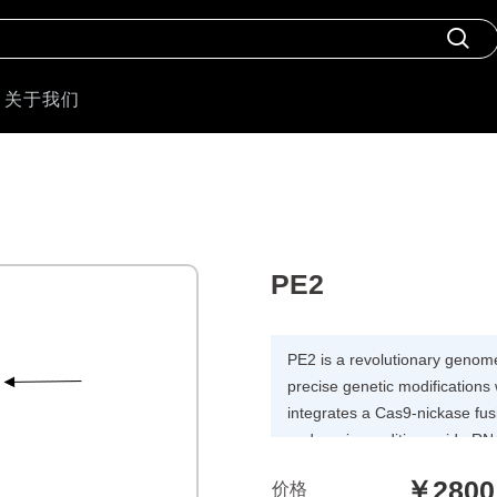
关于我们
PE2
PE2 is a revolutionary genome
precise genetic modifications 
integrates a Cas9-nickase fusi
and a prime-editing guide RNA
capabilities.PE 2 represents
￥2800
价格
editing technology, offering si