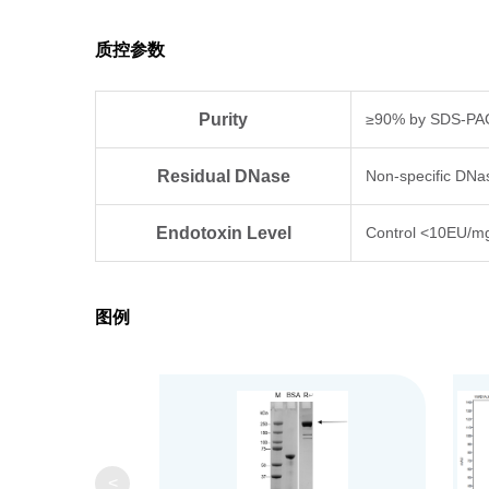
质控参数
Purity
≥90% by SDS-PA
Residual DNase
Non-specific DNas
Endotoxin Level
Control <10EU/m
图例
<