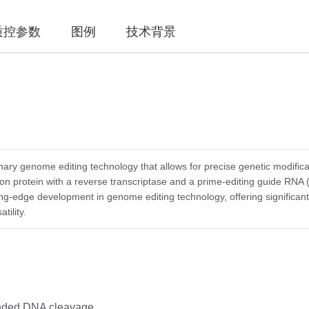
质控参数
图例
技术背景
nary genome editing technology that allows for precise genetic modificat
on protein with a reverse transcriptase and a prime-editing guide RNA (
ing-edge development in genome editing technology, offering significant
ility.​
anded DNA cleavage