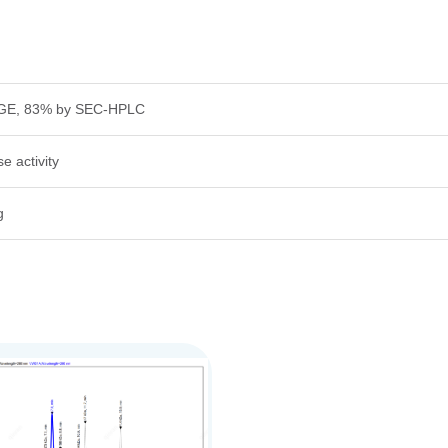
GE, 83% by SEC-HPLC
e activity
g