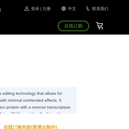
登录
| 注册
中文
联系我们
在线订购
 editing technology that allows for
with minimal unintended effects. It
on protein with a reverse transcriptase
 (pegRNA), enabling flexible editing
 a cutting-edge development in genome
在线订购包邮(港澳台除外)
gnificant advantages over traditional