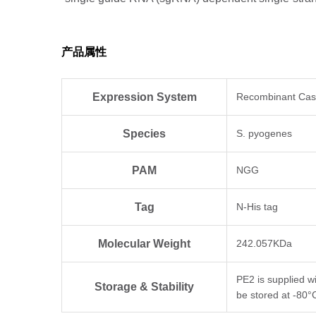
产品属性
Expression System
Recombinant Cas9
Species
S. pyogenes
PAM
NGG
Tag
N-His tag
Molecular Weight
242.057KDa
PE2 is supplied 
Storage & Stability
be stored at -80°