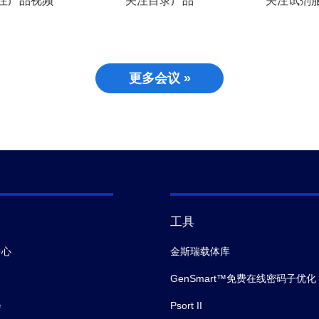
注产品视频
关注目录产品
关注试剂
更多会议 »
工具
中心
金斯瑞载体库
GenSmart™免费在线密码子优化
会
Psort II