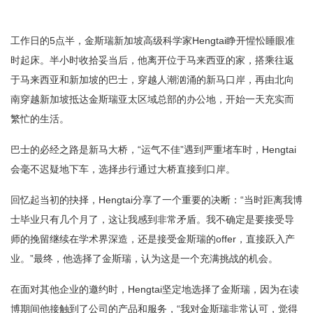
工作日的5点半，金斯瑞新加坡高级科学家Hengtai睁开惺忪睡眼准
时起床。半小时收拾妥当后，他离开位于马来西亚的家，搭乘往返
于马来西亚和新加坡的巴士，穿越人潮汹涌的新马口岸，再由北向
南穿越新加坡抵达金斯瑞亚太区域总部的办公地，开始一天充实而
繁忙的生活。
巴士的必经之路是新马大桥，“运气不佳”遇到严重堵车时，Hengtai
会毫不迟疑地下车，选择步行通过大桥直接到口岸。
回忆起当初的抉择，Hengtai分享了一个重要的决断：“当时距离我博
士毕业只有几个月了，这让我感到非常矛盾。我不确定是要接受导
师的挽留继续在学术界深造，还是接受金斯瑞的offer，直接跃入产
业。”最终，他选择了金斯瑞，认为这是一个充满挑战的机会。
在面对其他企业的邀约时，Hengtai坚定地选择了金斯瑞，因为在读
博期间他接触到了公司的产品和服务，“我对金斯瑞非常认可，觉得