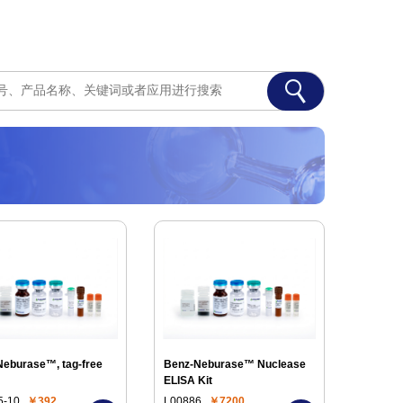
eburase™, tag-free
Benz-Neburase™ Nuclease
ELISA Kit
5-10
￥392
L00886
￥7200