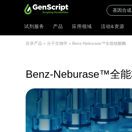
试剂服务
产品
应用领域
活动&资源
目录产品
»
分子生物学
» Benz-Neburase™全能核酸酶
Benz-Neburase™