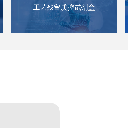
工艺残留质控试剂盒
e