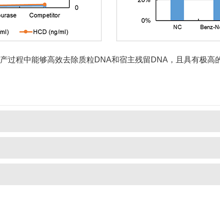
慢病毒（LV）生产过程中能够高效去除质粒DNA和宿主残留DNA，且