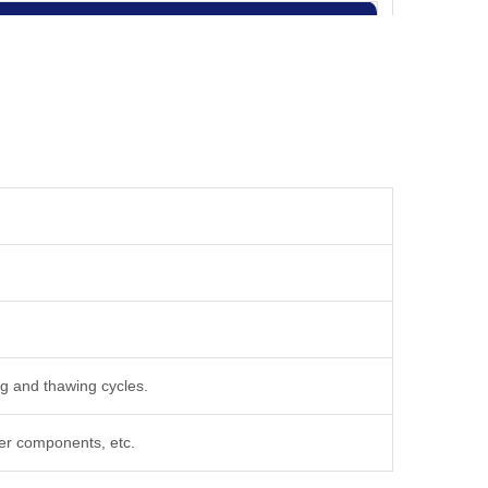
tope mapping
33–42
1–7
35–40
ng and thawing cycles.
fer components, etc.