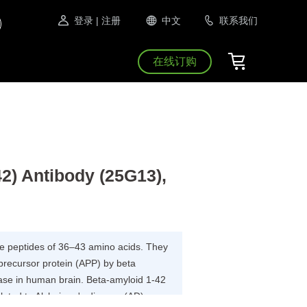
登录
| 注册
中文
联系我们
在线订购
42) Antibody (25G13),
re peptides of 36–43 amino acids. They
precursor protein (APP) by beta
se in human brain. Beta-amyloid 1-42
lated to Alzheimer's disease (AD).