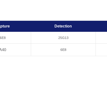
pture
Detection
6E8
25G13
A40
6E8