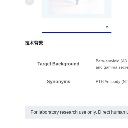
<
»
技术背景
Beta-amyloid (Aβ 
Target Background
and gamma secreta
Synonyms
PTH Antibody (N
For laboratory research use only. Direct human us