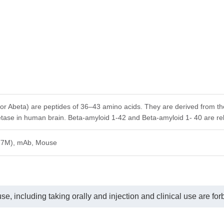
or Abeta) are peptides of 36–43 amino acids. They are derived from th
se in human brain. Beta-amyloid 1-42 and Beta-amyloid 1- 40 are rela
T7M), mAb, Mouse
e, including taking orally and injection and clinical use are for