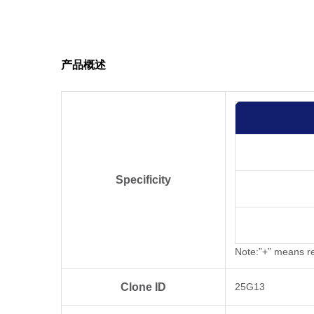
产品概述
Specificity
Note:”+” means re
Clone ID
25G13