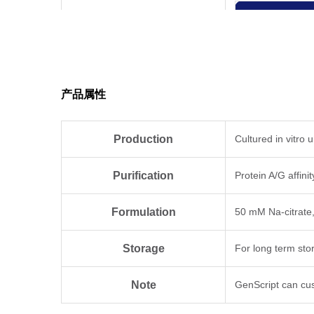
Epitope
产品属性
Production
Cultured in vitro
Isotype
IgG2a for mAb 2
Purification
Protein A/G affini
Formulation
50 mM Na-citrate
Storage
For long term sto
Note
GenScript can cus