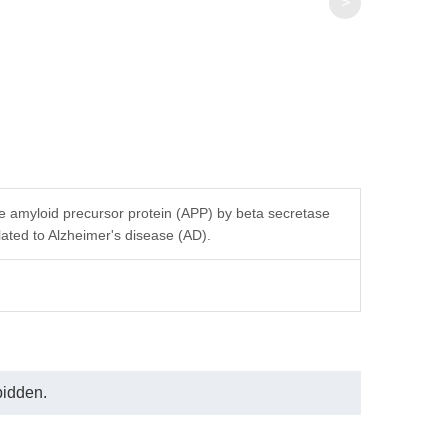
>
e amyloid precursor protein (APP) by beta secretase
ted to Alzheimer's disease (AD).
bidden.