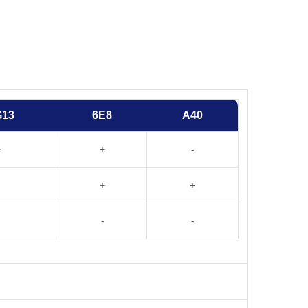
G13
6E8
A40
+
+
-
+
+
-
-