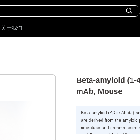
关于我们
Beta-amyloid (1-
mAb, Mouse
Beta-amyloid (Aβ or Abeta) a
are derived from the amyloid 
secretase and gamma secreta
and Beta-amyloid 1- 40 are re