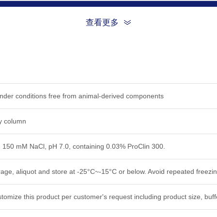
Clone
Epi
查看更多
25G13
6E8
A40
 under conditions free from animal-derived components
5G13
ty column
, 150 mM NaCl, pH 7.0, containing 0.03% ProClin 300.
rage, aliquot and store at -25°C~-15°C or below. Avoid repeated freezi
tomize this product per customer's request including product size, buf