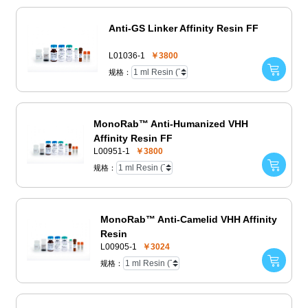
Anti-GS Linker Affinity Resin FF
L01036-1
￥3800
规格：
MonoRab™ Anti-Humanized VHH
Affinity Resin FF
L00951-1
￥3800
规格：
MonoRab™ Anti-Camelid VHH Affinity
Resin
L00905-1
￥3024
规格：