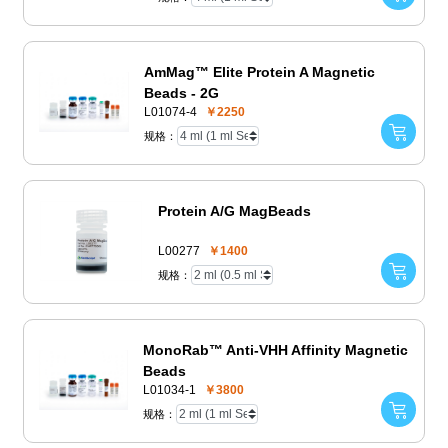
AmMag™ Elite Protein A Magnetic
Beads - 2G
L01074-4
￥2250
规格：
Protein A/G MagBeads
L00277
￥1400
规格：
MonoRab™ Anti-VHH Affinity Magnetic
Beads
L01034-1
￥3800
规格：