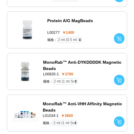
Protein A/G MagBeads
L00277
￥1400
规格：
MonoRab™ Anti-DYKDDDDK Magnetic
Beads
L00835-1
￥3700
规格：
MonoRab™ Anti-VHH Affinity Magnetic
Beads
L01034-1
￥3800
规格：