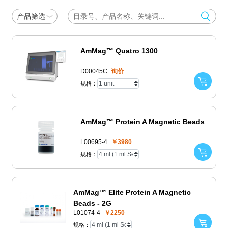
产品筛选
AmMag™ Quatro 1300
D00045C
询价
规格：
AmMag™ Protein A Magnetic Beads
L00695-4
￥3980
规格：
AmMag™ Elite Protein A Magnetic
Beads - 2G
L01074-4
￥2250
规格：