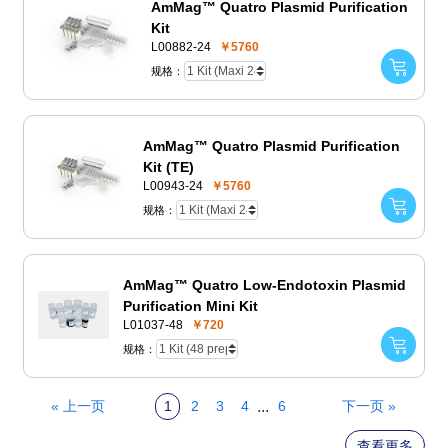
AmMag™ Quatro Plasmid Purification
Kit
L00882-24
￥5760
规格：
AmMag™ Quatro Plasmid Purification
Kit (TE)
L00943-24
￥5760
规格：
AmMag™ Quatro Low-Endotoxin Plasmid
Purification Mini Kit
L01037-48
￥720
规格：
...
« 上一页
1
2
3
4
6
下一页 »
查看更多