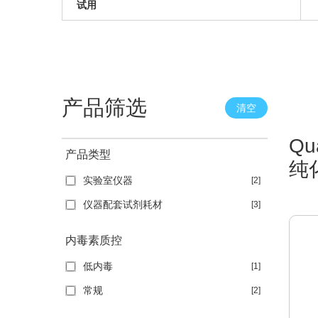
试用
产品筛选
清空
Qu
产品类型
纯
实验室仪器
[2]
仪器配套试剂耗材
[3]
内毒素质控
低内毒
[1]
常规
[2]