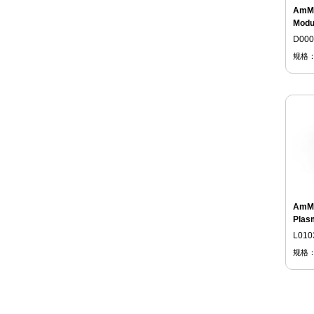
AmMa
Modu
D00
规格
AmMa
Plasm
L010
规格