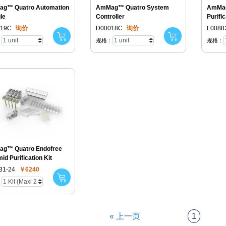
g™ Quatro Automation
AmMag™ Quatro System
AmMag
le
Controller
Purific
019C
询价
D00018C
询价
L0088
：
规格：
规格：
g™ Quatro Endofree
id Purification Kit
31-24
￥6240
：
« 上一页
1