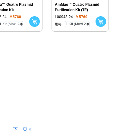
™ Quatro Plasmid
AmMag™ Quatro Plasmid
ation Kit
Purification Kit (TE)
2-24
￥5760
L00943-24
￥5760
规格：
下一页 »