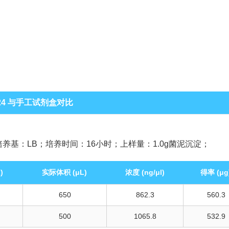
24
与手工试剂盒对比
α；培养基：LB；培养时间：16小时；上样量：1.0g菌泥沉淀；
)
实际体积 (μL)
浓度 (ng/μl)
得率 (μg
650
862.3
560.3
500
1065.8
532.9