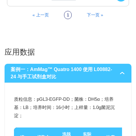
« 上一页
1
下一页 »
应用数据
案例一：AmMag™ Quatro 1400 使用
L00882-
24
与手工试剂盒对比
质粒信息：pGL3-EGFP-DD；菌株：DH5α；培养
基：LB；培养时间：16小时；上样量：1.0g菌泥沉
淀；
洗脱
实际