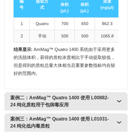
编
提取方
浓度
得
体积
体积
号
式
(ng/μl)
(μ
(μL)
(μL)
1
Quatro
700
650
862.3
56
2
手动
500
500
1065.8
53
结果显示
: AmMag™ Quatro 1400 系统由于采用更多
的洗脱体积，获得的质粒浓度相比于手动提取较低，
但是得到的质粒总量大体相当且重要参数指标均在较
好的范围内。
案例二：AmMag™ Quatro 1400 使用
L00882-
24
纯化质粒用于包病毒应用
案例三：AmMag™ Quatro 1400 使用
L01031-
24
纯化低内毒质粒