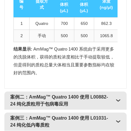
编
提取方
浓度
得
体积
体积
号
式
(ng/μl)
(μ
(μL)
(μL)
1
Quatro
700
650
862.3
56
2
手动
500
500
1065.8
53
结果显示
: AmMag™ Quatro 1400 系统由于采用更多
的洗脱体积，获得的质粒浓度相比于手动提取较低，
但是得到的质粒总量大体相当且重要参数指标均在较
好的范围内。
案例二：AmMag™ Quatro 1400 使用
L00882-
24
纯化质粒用于包病毒应用
案例三：AmMag™ Quatro 1400 使用
L01031-
24
纯化低内毒质粒