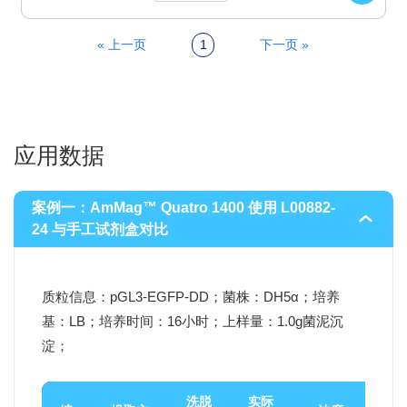
« 上一页
1
下一页 »
应用数据
案例一：AmMag™ Quatro 1400 使用
L00882-
24
与手工试剂盒对比
质粒信息：pGL3-EGFP-DD；菌株：DH5α；培养
基：LB；培养时间：16小时；上样量：1.0g菌泥沉
淀；
洗脱
实际