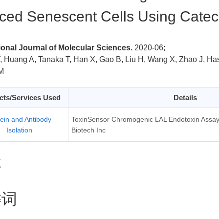
ced Senescent Cells Using Catec
ional Journal of Molecular Sciences.
2020-06;
, Huang A, Tanaka T, Han X, Gao B, Liu H, Wang X, Zhao J, H
M
cts/Services Used
Details
tein and Antibody
ToxinSensor Chromogenic LAL Endotoxin Assay
Isolation
Biotech Inc
要
键词