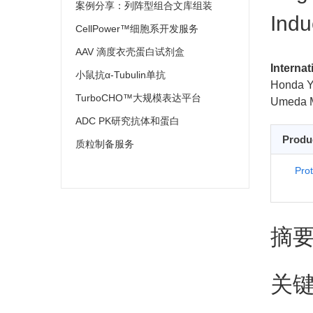
案例分享：列阵型组合文库组装
Indu
CellPower™细胞系开发服务
AAV 滴度衣壳蛋白试剂盒
Internat
小鼠抗α-Tubulin单抗
Honda Y
TurboCHO™大规模表达平台
Umeda 
ADC PK研究抗体和蛋白
Produ
质粒制备服务
Pro
摘
关