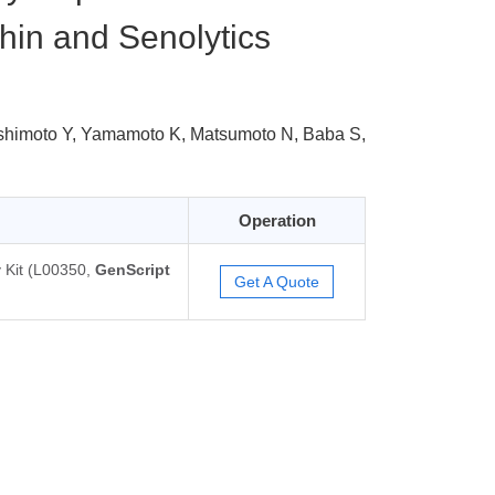
hin and Senolytics
ashimoto Y, Yamamoto K, Matsumoto N, Baba S,
Operation
 Kit (L00350,
GenScript
Get A Quote