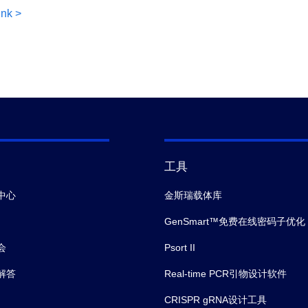
ink >
工具
中心
金斯瑞载体库
GenSmart™免费在线密码子优化
会
Psort II
解答
Real-time PCR引物设计软件
CRISPR gRNA设计工具