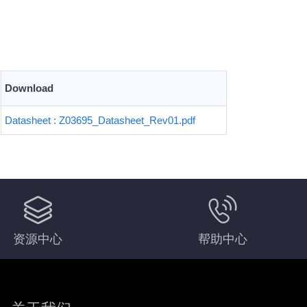
Download
Datasheet : Z03695_Datasheet_Rev01.pdf
资源中心
帮助中心