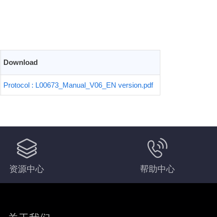
Download
Protocol : L00673_Manual_V06_EN version.pdf
资源中心
帮助中心