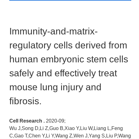
Immunity-and-matrix-
regulatory cells derived from
human embryonic stem cells
safely and effectively treat
mouse lung injury and
fibrosis.
Cell Research .
2020-09;
Wu J,Song D,Li Z,Guo B,Xiao Y,Liu W,Liang L,Feng
C,Gao T,Chen Y,Li Y,Wang Z,Wen J,Yang S,Liu P,Wang