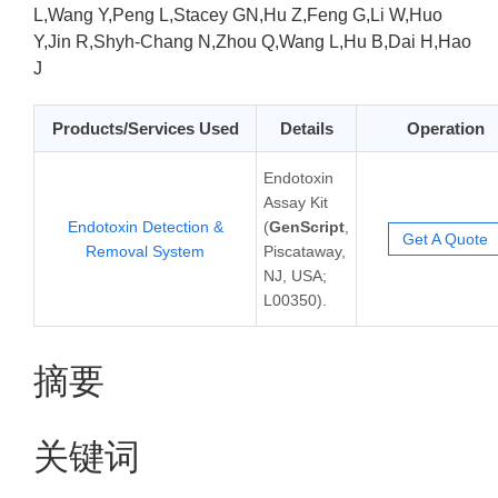
L,Wang Y,Peng L,Stacey GN,Hu Z,Feng G,Li W,Huo
Y,Jin R,Shyh-Chang N,Zhou Q,Wang L,Hu B,Dai H,Hao
J
Products/Services Used
Details
Operation
Endotoxin
Assay Kit
Endotoxin Detection &
(
GenScript
,
Get A Quote
Removal System
Piscataway,
NJ, USA;
L00350).
摘要
关键词