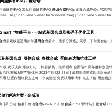
问题解答/FAQ - 金斯瑞
问题解答/FAQ 常见问题解答/FAQ
基因
合成
FAQs 多肽合成FAQs PCR克
mas Lite | SnapGene Viewer for Windows(free) | SnapGene Viewer for
nSmart™智能平台 - 一站式
基因
合成
及密码子优化工具
合成
常规版更适用简单
基因
合成
需求，需求分页逐步展示，下单更智能，新客推
瑞-
基因
合成
_引物合成_多肽合成_蛋白表达和抗体工程
21载 欢乐庆典 爆款好礼 ，惊喜抽奖，推新福利 金斯瑞21周年度特别促销活动
因
治疗/核酸&疫苗/抗体药 2023年8月22-23日 | 成都非遗博览园缇沃丽
即用 让蛋白预制胶走进每一个实验室 免费试用申请中 点击了解 用生物技术
治疗解决方案 - 金斯瑞
测序和分析 精准引物池
合成
New NGS引物
合成
qPCR探针与引物
合成
PC