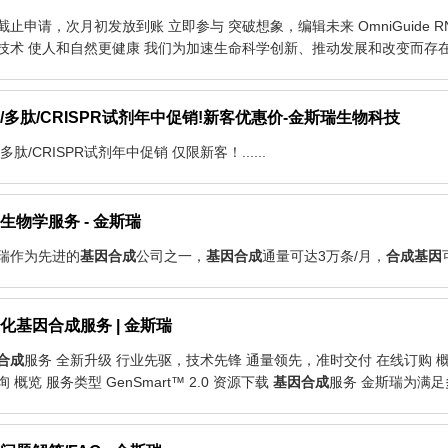
31截止申请，次月初发放到账 立即参与 突破想象，编辑未来 OmniGuide R
技术 使人和自然更健康 我们为加速生命科学创新、推动发展和改变而存在。..
/多肽/CRISPR试剂年中促销!新客优惠价-金斯瑞生物科技
/多肽/CRISPR试剂年中促销 仅限新客！......
生物学服务 - 金斯瑞
瑞作为先进的
基因
合成
公司之一，
基因
合成
通量可达3万条/月，
合成
基因
化
基因
合成
服务 | 金斯瑞
合成
服务 全新升级 行业先驱，技术先锋 通量领先，准时交付 在线订购 概览 服
 概览 服务类型 GenSmart™ 2.0 资源下载
基因
合成
服务 金斯瑞为满