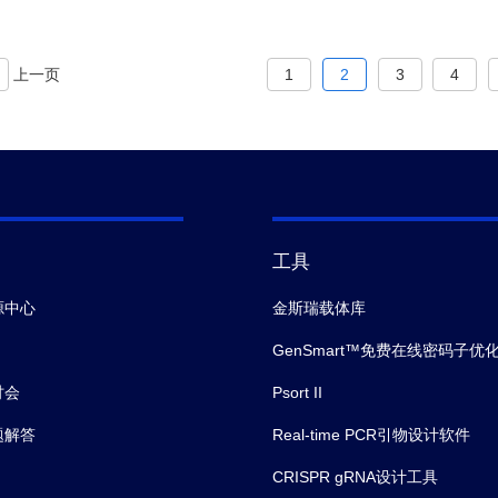
上一页
1
2
3
4
工具
源中心
金斯瑞载体库
GenSmart™免费在线密码子优
讨会
Psort II
题解答
Real-time PCR引物设计软件
CRISPR gRNA设计工具