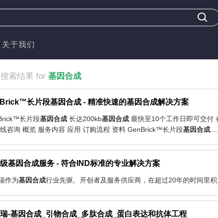
关于我们
条搜索结果 for
基因合成
nBrick™长片段
基因
合成
- 精准快速的
基因
合成
解决方案
Brick™长片段
基因
合成
长达200kb
基因
合成
最快至10个工作日即可交付 在
线咨询 概览 服务内容 应用 订购流程 资料 GenBrick™长片段
基因
合成
....
级
基因
合成
服务 - 符合IND标准的专业解决方案
瑞作为
基因
合成
行业先驱、开创者及服务供应商，在超过20年的时间里积
瑞-
基因
合成
_引物合成_多肽合成_蛋白表达和抗体工程