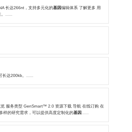
NA 长达266nt，支持多元化的
基因
编辑体系 了解更多 用
....
可长达200kb。......
务类型 GenSmart™ 2.0 资源下载 导航 在线订购 在
足多样的研究需求，可以提供高度定制化的
基因
......