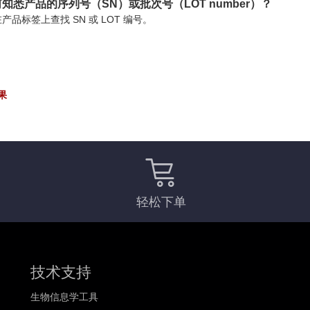
知悉产品的序列号（SN）或批次号（LOT number）？
产品标签上查找 SN 或 LOT 编号。
果
轻松下单
技术支持
生物信息学工具