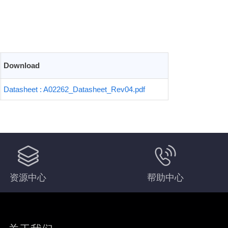
Download
Datasheet : A02262_Datasheet_Rev04.pdf
资源中心
帮助中心