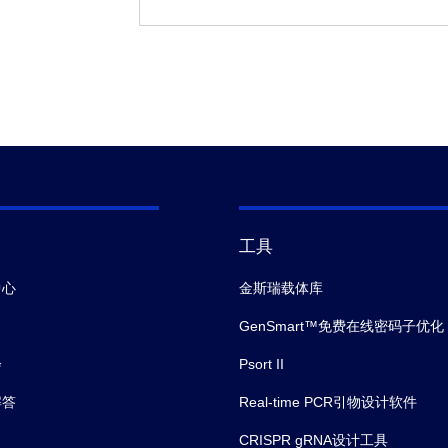
工具
中心
金斯瑞载体库
GenSmart™免费在线密码子优化
会
Psort II
解答
Real-time PCR引物设计软件
CRISPR gRNA设计工具