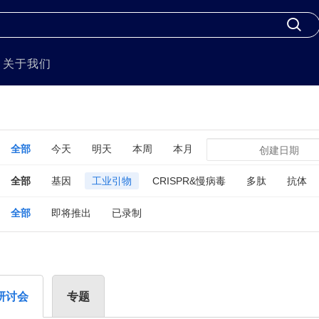
关于我们
全部
今天
明天
本周
本月
全部
基因
工业引物
CRISPR&慢病毒
多肽
抗体
全部
即将推出
已录制
研讨会
专题