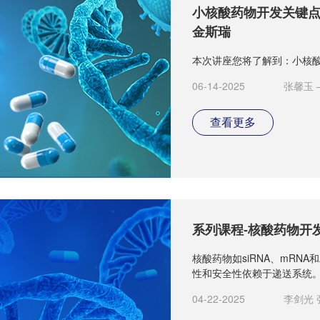
小核酸药物开发关键点
金斯瑞
本次讲座您将了解到：小核
06-14-2025
张馨玉 
查看更多
系列课程-核酸药物开
核酸药物如siRNA、mRN
性和安全性依赖于递送系统。
苗中证明有效，并可通过靶
04-22-2025
李剑光 
用。本次直播将探讨核酸药物
专业人士和医学技术爱好者