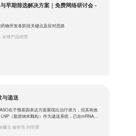
与早期筛选解决方案｜免费网络研讨会 -
酸药物开发各阶段关键点及应对思路
– 全球产品经理
发与递送
A和ASO在干预基因表达方面展现出治疗潜力，但其有效
LNP（脂质纳米颗粒）作为递送系统，已在mRNA疫
向修饰实现特定细胞递送，提高治疗效率并减少副作
张馨玉 喻学亮 刘羽霄
与LNP技术在疾病治疗中的应用、挑战与发展，适合
共商最新研究成果和应用案例。