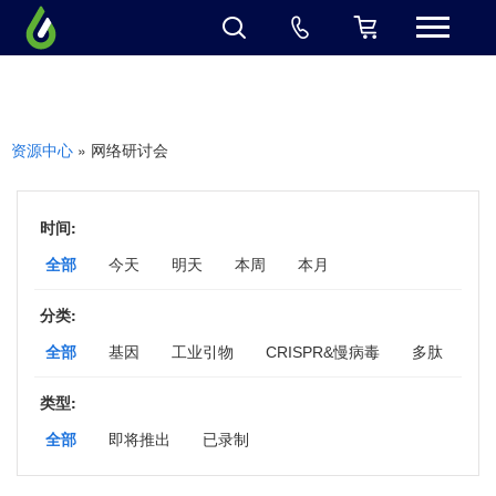
» 网络研讨会
资源中心
时间:
全部
今天
明天
本周
本月
分类:
全部
基因
工业引物
CRISPR&慢病毒
多肽
抗体
蛋白
基因与细胞工程线上峰会
siRNA
类型:
全部
即将推出
已录制