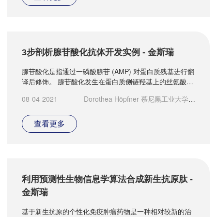
3步剖析腺苷酸化抗体开发实例 - 金斯瑞
腺苷酸化是指通过一磷酸腺苷 (AMP) 对蛋白质残基进行翻
译后修饰。 腺苷酸化发生在蛋白质侧链羟基上的丝氨酸、
苏氨酸和酪氨酸残基的共价修饰。 在人类中，腺苷酸转移
08-04-2021
Dorothea Höpfner 慕尼黑工业大学化
酶 FICD 参与催化 AMP 从 ATP 转移到靶蛋白。 腺苷酸化
学系博士
在细菌感染和蛋白质稳态中起作用。
查看更多
利用预测性生物信息学算法合成新生抗原肽 -
金斯瑞
基于新生抗原的个性化免疫肿瘤药物是一种相对较新的治