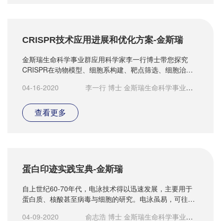
CRISPR技术应用进展和优化方案-金斯瑞
金斯瑞生命科学事业群应用科学家李一行博士带您探究
CRISPR在动物模型、细胞系构建、靶点筛选、细胞治疗
等方面的新技术，在癌症、遗传病、药物发现等领域的新
04-16-2020
李一行 博士 金斯瑞生命科学事业群
应用。
应用科学家
查看更多
蛋白印迹实践宝典-金斯瑞
自上世纪60-70年代，电泳技术得以迅速发展，主要用于
蛋白质、核酸甚至病毒与细胞的研究。电泳虽易，可往往
实践中总会问题百出，如何破解？
04-09-2020
俞志浩 博士 金斯瑞生命科学事业群