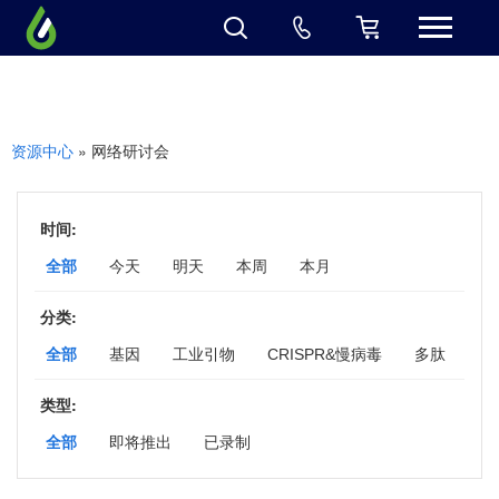
» 网络研讨会
资源中心
时间:
全部
今天
明天
本周
本月
分类:
全部
基因
工业引物
CRISPR&慢病毒
多肽
抗体
蛋白
基因与细胞工程线上峰会
siRNA
类型:
全部
即将推出
已录制