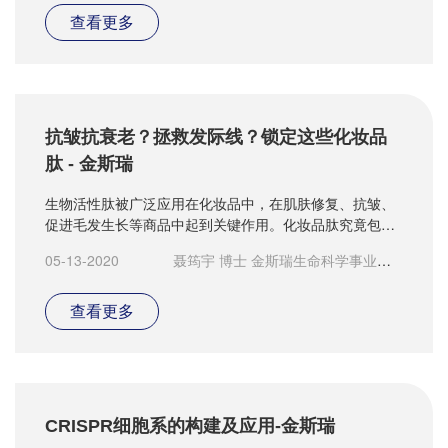
查看更多
抗皱抗衰老？拯救发际线？锁定这些化妆品
肽 - 金斯瑞
生物活性肽被广泛应用在化妆品中，在肌肤修复、抗皱、
促进毛发生长等商品中起到关键作用。化妆品肽究竟包含
哪些种类？在日常选择化妆品时应注意哪些成分？研发化
05-13-2020
聂筠宇 博士 金斯瑞生命科学事业群
妆品时应注意哪些要点？
高级科学家
查看更多
CRISPR细胞系的构建及应用-金斯瑞