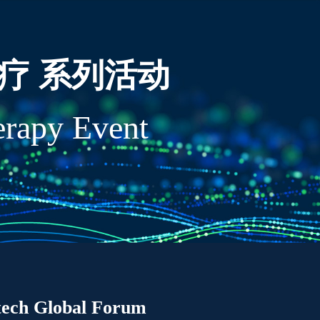
疗 系列活动
erapy Event
tech Global Forum