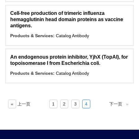
Cell-free production of trimeric influenza
hemagglutinin head domain proteins as vaccine
antigens.
Products & Services:
Catalog Antibody
An endogenous protein inhibitor, YjhX (TopAI), for
topoisomerase I from Escherichia coli.
Products & Services:
Catalog Antibody
«
上一页
1
2
3
4
下一页
»