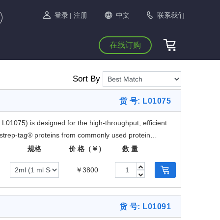
登录
| 注册
中文
联系我们
在线订购
Sort By
货 号: L01075
01075) is designed for the high-throughput, efficient
n-strep-tag® proteins from commonly used protein
mmalian cells.
规格
价 格（￥）
数 量
￥3800
货 号: L01091