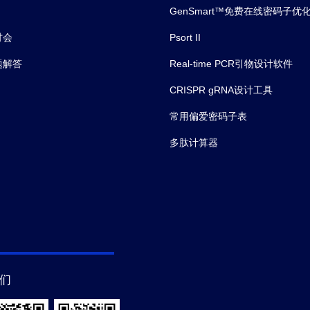
GenSmart™免费在线密码子优
讨会
Psort II
题解答
Real-time PCR引物设计软件
CRISPR gRNA设计工具
常用偏爱密码子表
多肽计算器
们