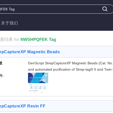
关于我们
索结果 for
NWSHPQFEK Tag
repCaptureXP Magnetic Beads
述
GenScript StrepCaptureXP Magnetic Beads (Cat. No. L
and automated purification of Strep-tag® II and Twi
片:
expression systems including bacteria, yeast and ma
[2 Images]
epCaptureXP Resin FF