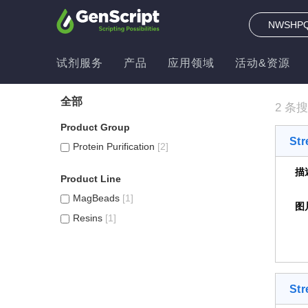
试剂服务
产品
应用领域
活动&资源
全部
2 条搜
Product Group
St
Protein Purification
[2]
描
Product Line
MagBeads
[1]
图
Resins
[1]
Str