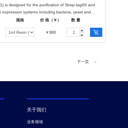
is designed for the purification of Strep-tag®II and
 expression systems including bacteria, yeast and
规格
价 格（￥）
数 量
￥980
下一页
»
关于我们
业务领域