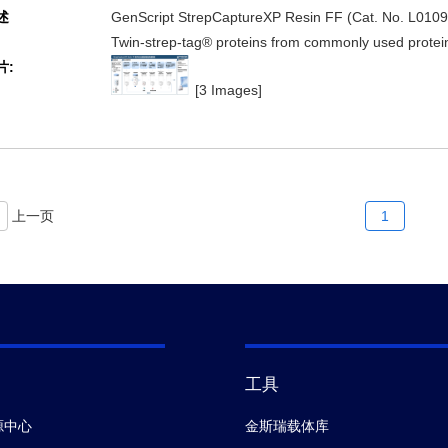
述
GenScript StrepCaptureXP Resin FF (Cat. No. L01091) 
Twin-strep-tag® proteins from commonly used protein
片:
mammalian cells.
[3 Images]
上一页
1
工具
源中心
金斯瑞载体库